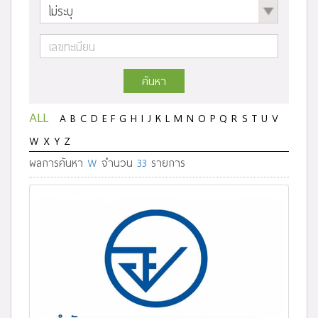
ค้นหา
ALL
A
B
C
D
E
F
G
H
I
J
K
L
M
N
O
P
Q
R
S
T
U
V
W
X
Y
Z
ผลการค้นหา
W
จำนวน
33
รายการ