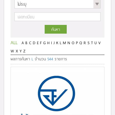
ค้นหา
ALL
A
B
C
D
E
F
G
H
I
J
K
L
M
N
O
P
Q
R
S
T
U
V
W
X
Y
Z
ผลการค้นหา
L
จำนวน
544
รายการ