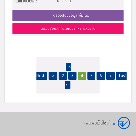
เลขทะเบียน :
1C 213/53
ตรวจสอบข้อมูลเพิ่มเติม
ตรวจสอบสถานะบัญชียาหลักแห่งชาติ
‹
First
<
2
3
4
5
6
>
Last
›
แผนผังเว็บไซต์