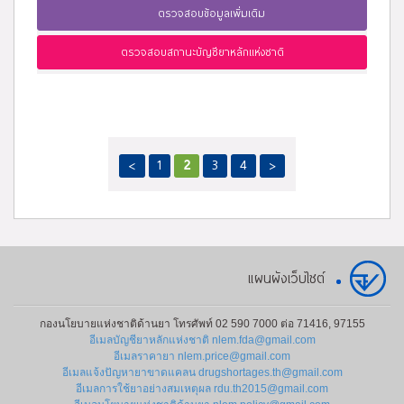
ตรวจสอบข้อมูลเพิ่มเติม
ตรวจสอบสถานะบัญชียาหลักแห่งชาติ
<
1
2
3
4
>
แผนผังเว็บไซต์
กองนโยบายแห่งชาติด้านยา โทรศัพท์ 02 590 7000 ต่อ 71416, 97155
อีเมลบัญชียาหลักแห่งชาติ nlem.fda@gmail.com
อีเมลราคายา nlem.price@gmail.com
อีเมลแจ้งปัญหายาขาดแคลน drugshortages.th@gmail.com
อีเมลการใช้ยาอย่างสมเหตุผล rdu.th2015@gmail.com