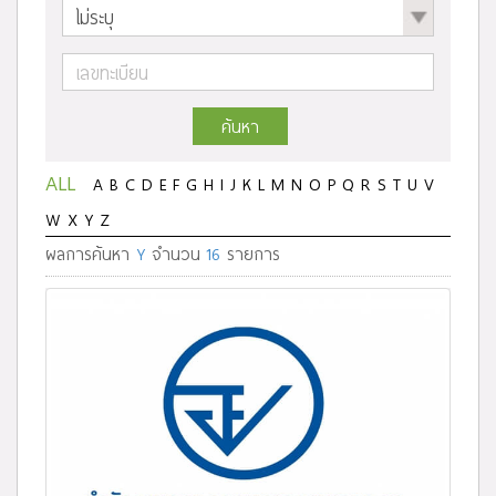
ค้นหา
ALL
A
B
C
D
E
F
G
H
I
J
K
L
M
N
O
P
Q
R
S
T
U
V
W
X
Y
Z
ผลการค้นหา
Y
จำนวน
16
รายการ