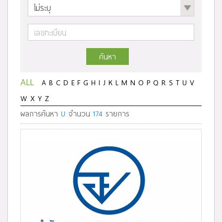
ค้นหา
ALL
A
B
C
D
E
F
G
H
I
J
K
L
M
N
O
P
Q
R
S
T
U
V
W
X
Y
Z
ผลการค้นหา
U
จำนวน
174
รายการ