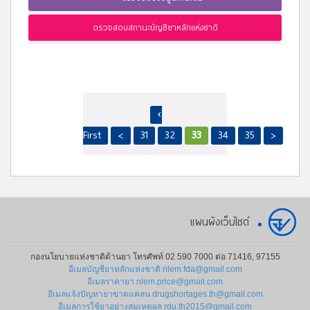
ตรวจสอบสถานะบัญชียาหลักแห่งชาติ
‹
First
<
31
32
33
34
35
>
แผนผังเว็บไซต์
กองนโยบายแห่งชาติด้านยา โทรศัพท์ 02 590 7000 ต่อ 71416, 97155
อีเมลบัญชียาหลักแห่งชาติ nlem.fda@gmail.com
อีเมลราคายา nlem.price@gmail.com
อีเมลแจ้งปัญหายาขาดแคลน drugshortages.th@gmail.com
อีเมลการใช้ยาอย่างสมเหตุผล rdu.th2015@gmail.com