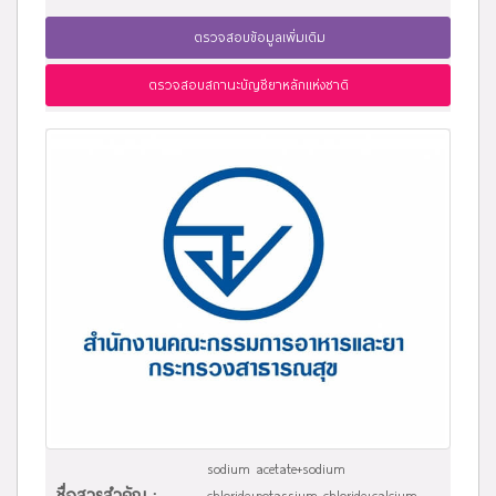
ตรวจสอบข้อมูลเพิ่มเติม
ตรวจสอบสถานะบัญชียาหลักแห่งชาติ
sodium acetate+sodium
ชื่อสารสำคัญ :
chloride+potassium chloride+calcium