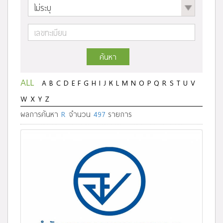
ค้นหา
ALL
A
B
C
D
E
F
G
H
I
J
K
L
M
N
O
P
Q
R
S
T
U
V
W
X
Y
Z
ผลการค้นหา
R
จำนวน
497
รายการ