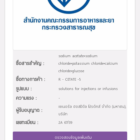
sodium acetate+sodium
ชื่อสารสำคัญ :
chloride+potassium chloride+calcium
chloride+glucose
ชื่อทางการค้า :
R - CETATE -5
รูปแบบ :
solutions for injections or infusions
ความแรง :
-
เยเนอรัล ฮอสปิตัล โปรดัคส์ จำกัด (มหาชน),
ผู้รับอนุญาต :
บริษัท
เลขทะเบียน :
2A 67/39
ตรวจสอบข้อมูลเพิ่มเติม