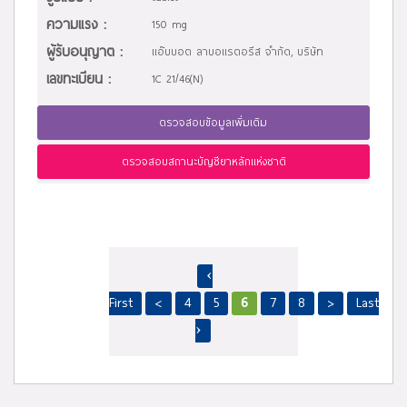
ความแรง :
150 mg
ผู้รับอนุญาต :
แอ๊บบอต ลาบอแรตอรีส จำกัด, บริษัท
เลขทะเบียน :
1C 21/46(N)
ตรวจสอบข้อมูลเพิ่มเติม
ตรวจสอบสถานะบัญชียาหลักแห่งชาติ
‹
First
<
4
5
6
7
8
>
Last
›