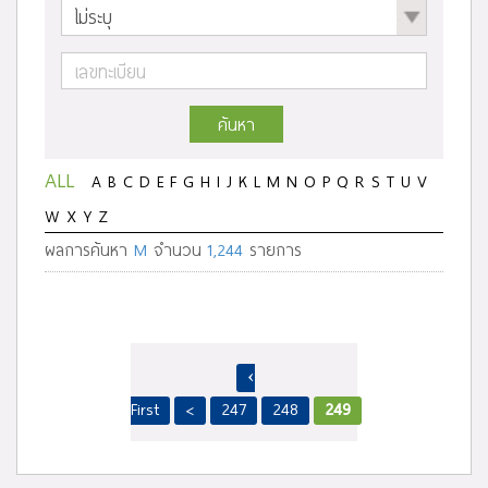
ค้นหา
ALL
A
B
C
D
E
F
G
H
I
J
K
L
M
N
O
P
Q
R
S
T
U
V
W
X
Y
Z
ผลการค้นหา
M
จำนวน
1,244
รายการ
‹
First
<
247
248
249