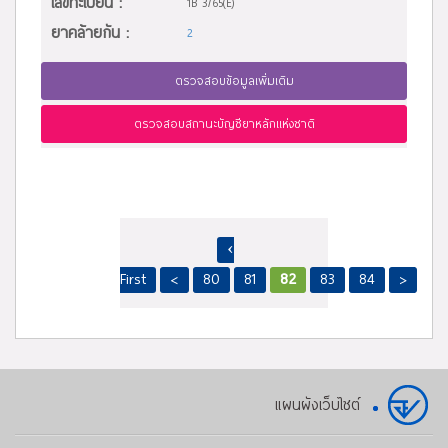
เลขทะเบียน :
1B 3/65(E)
ยาคล้ายกัน :
2
ตรวจสอบข้อมูลเพิ่มเติม
ตรวจสอบสถานะบัญชียาหลักแห่งชาติ
‹
First
<
80
81
82
83
84
>
แผนผังเว็บไซต์