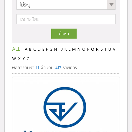
ค้นหา
ALL
A
B
C
D
E
F
G
H
I
J
K
L
M
N
O
P
Q
R
S
T
U
V
W
X
Y
Z
ผลการค้นหา
H
จำนวน
417
รายการ