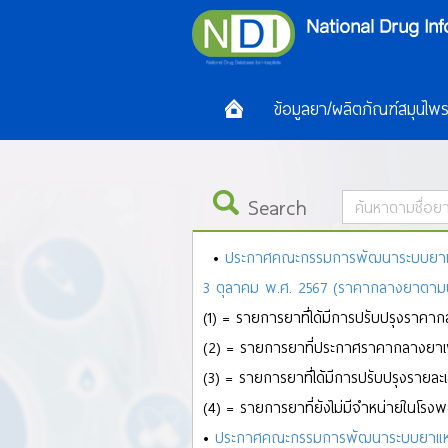
ข้อมูลยา/ผลิตภัณฑ์สมุนไพ
Search
•
ประกาศคณะกรรมการพัฒนาระบบยาแห่งช
ALL
A
B
C
D
E
F
G
H
I
J
K
L
M
N
O
3 ตุลาคม พ.ศ. 2567 (ราคากลางยาตามประก
ล
ว
ศ
ษ
ส
ห
ฬ
อ
ฮ
(1) = รายการยาที่ได้มีการปรับปรุงราคา
(2) = รายการยาที่ประกาศราคากลางยาเพิ
(3) = รายการยาที่ได้มีการปรับปรุงรายละ
(4) = รายการยาที่ยังไม่มีจำหน่ายในโรง
•
ประกาศคณะกรรมการพัฒนาระบบยาแห่งช