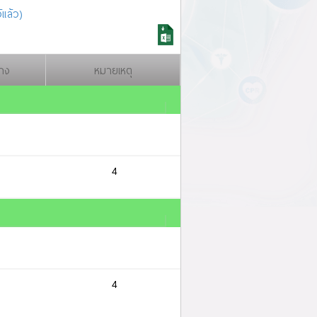
แล้ว)
าง
หมายเหตุ
4
4