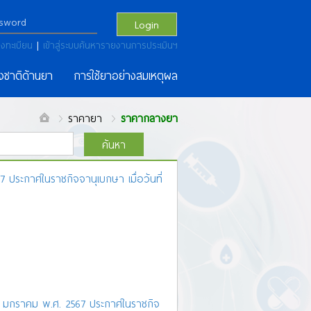
Login
งทะเบียน
|
เข้าสู่ระบบค้นหารายงานการประเมินฯ
งชาติด้านยา
การใช้ยาอย่างสมเหตุผล
ราคายา
ราคากลางยา
ค้นหา
ประกาศในราชกิจจานุเบกษา เมื่อวันที่
ณ
ด
ต
ถ ท
ธ
น
บ
ป
ผ
ฝ
พ
ฟ
ภ
ม
ย
ร
ผลการค้นหา
M
จำนวน
171
รายการ
8 มกราคม พ.ศ. 2567 ประกาศในราชกิจ