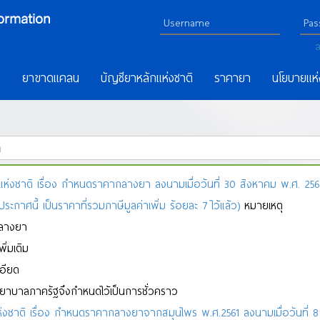
ล
ร
ยาขาดแคลน
บัญชียาหลักแห่งชาติ
ราคายา
นโยบายแห่
าติ เรื่อง กำหนดราคากลางยา ลงนามเมื่อวันที่ 30 สิงหาคม พ.ศ. 2567 
P
Q
R
S
T
U
V
W
X
Y
Z
ก
ข
ฃ
ค
ฅ
ฆ
ง
จ
ฉ
ช
ซ
ฌ
ญ
ฎ
ฏ
ฐ
ฑ
ฒ
าศนี้ เป็นราคาที่รวมภาษีมูลค่าเพิ่ม ร้อยละ 7 ไว้แล้ว)
หมายเหตุ
กลางยา
่มเติม
เอียด
พยาบาลภาครัฐจึงกำหนดไว้เป็นการชั่วคราว
าติ เรื่อง กำหนดราคากลางยาจากสมุนไพร พ.ศ.2561 ลงนามเมื่อวันที่ 