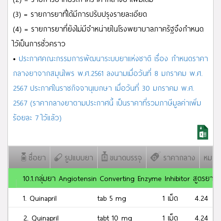
ผลการค้นหา
Q
จำนวน
16
รายการ
(3) = รายการยาที่ได้มีการปรับปรุงรายละเอียด
(4) = รายการยาที่ยังไม่มีจำหน่ายในโรงพยาบาลภาครัฐจึงกำหนด
ไว้เป็นการชั่วคราว
•
ประกาศคณะกรรมการพัฒนาระบบยาแห่งชาติ เรื่อง กำหนดราคา
กลางยาจากสมุนไพร พ.ศ.2561 ลงนามเมื่อวันที่ 8 มกราคม พ.ศ.
2567 ประกาศในราชกิจจานุเบกษา เมื่อวันที่ 30 มกราคม พ.ศ.
2567 (ราคากลางยาตามประกาศนี้ เป็นราคาที่รวมภาษีมูลค่าเพิ่ม
ร้อยละ 7 ไว้แล้ว)
ชื่อยา
รูปแบบยา
ขนาดบรรจุ
ราคากลาง
หมายเ
10.1.กลุ่มยา Angiotensin Converting Enzyme Inhibitor สูตรยาเดี
1. Quinapril
tab 5 mg
1 เม็ด
4.24
2. Quinapril
tabt 10 mg
1 เม็ด
4.24