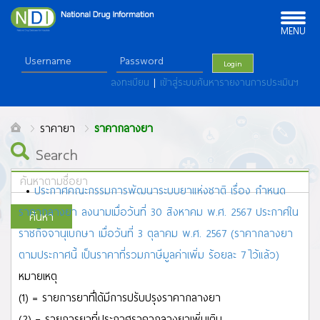
Toggle
navigation
MENU
Login
ลงทะเบียน
|
เข้าสู่ระบบค้นหารายงานการประเมินฯ
ราคายา
ราคากลางยา
Search
•
ประกาศคณะกรรมการพัฒนาระบบยาแห่งชาติ เรื่อง กำหนด
ราคากลางยา ลงนามเมื่อวันที่ 30 สิงหาคม พ.ศ. 2567 ประกาศใน
ค้นหา
ราชกิจจานุเบกษา เมื่อวันที่ 3 ตุลาคม พ.ศ. 2567 (ราคากลางยา
ALL
ตามประกาศนี้ เป็นราคาที่รวมภาษีมูลค่าเพิ่ม ร้อยละ 7 ไว้แล้ว)
A
B
C
D
E
F
G
H
I
J
K
L
M
N
O
P
Q
R
S
T
U
V
W
X
Y
Z
หมายเหตุ
ก
ข
ฃ
ค
ฅ
ฆ
ง
จ
ฉ
ช
ซ
ฌ
ญ
ฎ
ฏ
ฐ
ฑ
ฒ
ณ
ด
ต
ถ ท
ธ
น
บ
ป
(1) = รายการยาที่ได้มีการปรับปรุงราคากลางยา
ผ
ฝ
พ
ฟ
ภ
ม
ย
ร
ล
ว
ศ
ษ
ส
ห
ฬ
อ
ฮ
(2) = รายการยาที่ประกาศราคากลางยาเพิ่มเติม