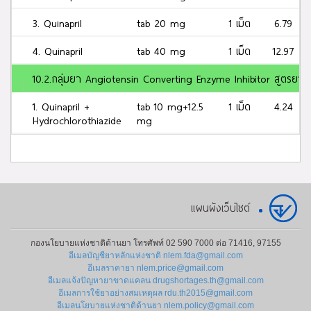
3. Quinapril
tab 20 mg
1 เม็ด
6.79
4. Quinapril
tab 40 mg
1 เม็ด
12.97
10.2.กลุ่มยา Angiotensin Converting Enzyme Inhibitor สูตรยา
1. Quinapril +
tab 10 mg+12.5
1 เม็ด
4.24
Hydrochlorothiazide
mg
2. Quinapril +
tab 20 mg+12.5
1 เม็ด
6.79
Hydrochlorothiazide
mg
23.กลุ่มยา Atypical anti-psychotic drugs
แผนผังเว็บไซต์
1. Quetiapine
tab 25 mg
1 เม็ด
11.66
fumarate
กองนโยบายแห่งชาติด้านยา โทรศัพท์ 02 590 7000 ต่อ 71416, 97155
อีเมลบัญชียาหลักแห่งชาติ nlem.fda@gmail.com
2. Quetiapine
tab 100 mg
1 เม็ด
18.68
อีเมลราคายา nlem.price@gmail.com
fumarate
อีเมลแจ้งปัญหายาขาดแคลน drugshortages.th@gmail.com
อีเมลการใช้ยาอย่างสมเหตุผล rdu.th2015@gmail.com
3. Quetiapine
SR tab 50 mg
1 เม็ด
29.45
อีเมลนโยบายแห่งชาติด้านยา nlem.policy@gmail.com