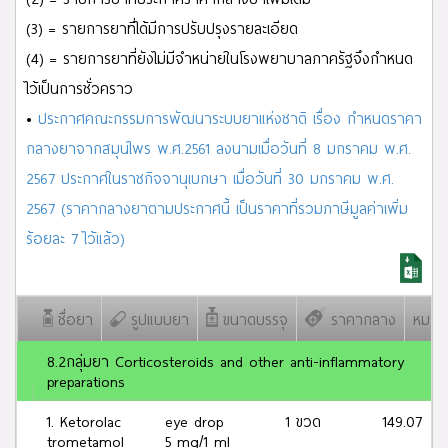
ผลการค้นหา
K
จำนวน
11
รายการ
(3) = รายการยาที่ได้มีการปรับปรุงรายละเอียด
(4) = รายการยาที่ยังไม่มีจำหน่ายในโรงพยาบาลภาครัฐจึงกำหนด
ไว้เป็นการชั่วคราว
•
ประกาศคณะกรรมการพัฒนาระบบยาแห่งชาติ เรื่อง กำหนดราคา
กลางยาจากสมุนไพร พ.ศ.2561 ลงนามเมื่อวันที่ 8 มกราคม พ.ศ.
2567 ประกาศในราชกิจจานุเบกษา เมื่อวันที่ 30 มกราคม พ.ศ.
2567 (ราคากลางยาตามประกาศนี้ เป็นราคาที่รวมภาษีมูลค่าเพิ่ม
ร้อยละ 7 ไว้แล้ว)
ชื่อยา
รูปแบบยา
ขนาดบรรจุ
ราคากลาง
หมายเ
8.2กลุ่มยา Corticosteroids and other anti-inflammatory
preparations
1. Ketorolac
eye drop
1 ขวด
149.07
trometamol
5 mg/1 ml