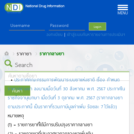
Toggle
navigation
MENU
Login
ลงทะเบียน
|
เข้าสู่ระบบค้นหารายงานการประเมินฯ
ราคายา
ราคากลางยา
Search
•
ประกาศคณะกรรมการพัฒนาระบบยาแห่งชาติ เรื่อง กำหนด
ราคากลางยา ลงนามเมื่อวันที่ 30 สิงหาคม พ.ศ. 2567 ประกาศใน
ค้นหา
ราชกิจจานุเบกษา เมื่อวันที่ 3 ตุลาคม พ.ศ. 2567 (ราคากลางยา
ALL
ตามประกาศนี้ เป็นราคาที่รวมภาษีมูลค่าเพิ่ม ร้อยละ 7 ไว้แล้ว)
A
B
C
D
E
F
G
H
I
J
K
L
M
N
O
P
Q
R
S
T
U
V
W
X
Y
Z
หมายเหตุ
ก
ข
ฃ
ค
ฅ
ฆ
ง
จ
ฉ
ช
ซ
ฌ
ญ
ฎ
ฏ
ฐ
ฑ
ฒ
ณ
ด
ต
ถ ท
ธ
น
บ
ป
(1) = รายการยาที่ได้มีการปรับปรุงราคากลางยา
ผ
ฝ
พ
ฟ
ภ
ม
ย
ร
ล
ว
ศ
ษ
ส
ห
ฬ
อ
ฮ
(2) = รายการยาที่ประกาศราคากลางยาเพิ่มเติม