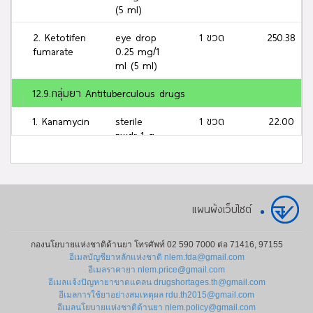
(5 ml)
2. Ketotifen
eye drop
1 ขวด
250.38
fumarate
0.25 mg/1
ml (5 ml)
12.9.กลุ่มยา Antituberculous drugs
1. Kanamycin
sterile
1 ขวด
22.00
pwdr 1 g
13.กลุ่มยา Antifungal drugs
1.
tab 200
1 เม็ด
1.93
Ketoconazole
mg
แผนผังเว็บไซต์
45.กลุ่มยา Antihistamines for Systemic Use
กองนโยบายแห่งชาติด้านยา โทรศัพท์ 02 590 7000 ต่อ 71416, 97155
อีเมลบัญชียาหลักแห่งชาติ nlem.fda@gmail.com
1. Ketotifen
tab 1 mg
1 เม็ด
1.00
อีเมลราคายา nlem.price@gmail.com
hydrogen
อีเมลแจ้งปัญหายาขาดแคลน drugshortages.th@gmail.com
fumarate
อีเมลการใช้ยาอย่างสมเหตุผล rdu.th2015@gmail.com
อีเมลนโยบายแห่งชาติด้านยา nlem.policy@gmail.com