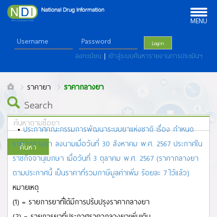
Toggle
navigation
MENU
Login
ลงทะเบียน
|
เข้าสู่ระบบค้นหารายงานการประเมินฯ
ราคายา
ราคากลางยา
Search
•
ประกาศคณะกรรมการพัฒนาระบบยาแห่งชาติ เรื่อง กำหนด
ราคากลางยา ลงนามเมื่อวันที่ 30 สิงหาคม พ.ศ. 2567 ประกาศใน
ค้นหา
ราชกิจจานุเบกษา เมื่อวันที่ 3 ตุลาคม พ.ศ. 2567 (ราคากลางยา
ALL
ตามประกาศนี้ เป็นราคาที่รวมภาษีมูลค่าเพิ่ม ร้อยละ 7 ไว้แล้ว)
A
B
C
D
E
F
G
H
I
J
K
L
M
N
O
P
Q
R
S
T
U
V
W
X
Y
Z
หมายเหตุ
ก
ข
ฃ
ค
ฅ
ฆ
ง
จ
ฉ
ช
ซ
ฌ
ญ
ฎ
ฏ
ฐ
ฑ
ฒ
ณ
ด
ต
ถ ท
ธ
น
บ
ป
(1) = รายการยาที่ได้มีการปรับปรุงราคากลางยา
ผ
ฝ
พ
ฟ
ภ
ม
ย
ร
ล
ว
ศ
ษ
ส
ห
ฬ
อ
ฮ
(2) = รายการยาที่ประกาศราคากลางยาเพิ่มเติม