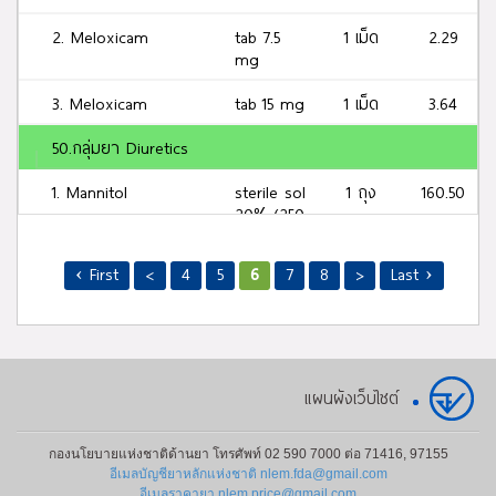
2. Meloxicam
tab 7.5
1 เม็ด
2.29
mg
3. Meloxicam
tab 15 mg
1 เม็ด
3.64
50.กลุ่มยา Diuretics
1. Mannitol
sterile sol
1 ถุง
160.50
20% (250
ml)
‹ First
<
4
5
6
7
8
>
Last ›
55.กลุ่มยา Antipsoriatics for systemic use
1. Methoxsalen
tab 10 mg
1 เม็ด
12.63
62.1.กลุ่ม Fat emulsion
แผนผังเว็บไซต์
1. Medium chain
sterile
1 ขวด/
325.28
triglyceride + Soybean
emulsion
ถุง
oil
10% (500
กองนโยบายแห่งชาติด้านยา โทรศัพท์ 02 590 7000 ต่อ 71416, 97155
อีเมลบัญชียาหลักแห่งชาติ nlem.fda@gmail.com
ml)
อีเมลราคายา nlem.price@gmail.com