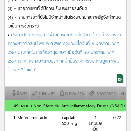
ผลการค้นหา
M
จำนวน
171
รายการ
(3) = รายการยาที่ได้มีการปรับปรุงรายละเอียด
(4) = รายการยาที่ยังไม่มีจำหน่ายในโรงพยาบาลภาครัฐจึงกำหนด
ไว้เป็นการชั่วคราว
•
ประกาศคณะกรรมการพัฒนาระบบยาแห่งชาติ เรื่อง กำหนดราคา
กลางยาจากสมุนไพร พ.ศ.2561 ลงนามเมื่อวันที่ 8 มกราคม พ.ศ.
2567 ประกาศในราชกิจจานุเบกษา เมื่อวันที่ 30 มกราคม พ.ศ.
2567 (ราคากลางยาตามประกาศนี้ เป็นราคาที่รวมภาษีมูลค่าเพิ่ม
ร้อยละ 7 ไว้แล้ว)
ชื่อยา
รูปแบบยา
ขนาดบรรจุ
ราคากลาง
หมายเ
49.กลุ่มยา Non-Steroidal Anti-Inflammatory Drugs (NSAIDs)
1. Mefenamic acid
cap/tab
1
0.72
500 mg
แคปซูล/
เม็ด