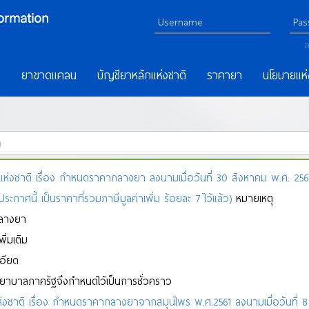
ล
ร
ยาขาดแคลน
บัญชียาหลักแห่งชาติ
ราคายา
นโยบายแห่
าติ เรื่อง กำหนดราคากลางยา ลงนามเมื่อวันที่ 30 สิงหาคม พ.ศ. 2567 
P
Q
R
S
T
U
V
W
X
Y
Z
ก
ข
ฃ
ค
ฅ
ฆ
ง
จ
ฉ
ช
ซ
ฌ
ญ
ฎ
ฏ
ฐ
ฑ
ฒ
าศนี้ เป็นราคาที่รวมภาษีมูลค่าเพิ่ม ร้อยละ 7 ไว้แล้ว)
หมายเหตุ
กลางยา
่มเติม
เอียด
พยาบาลภาครัฐจึงกำหนดไว้เป็นการชั่วคราว
าติ เรื่อง กำหนดราคากลางยาจากสมุนไพร พ.ศ.2561 ลงนามเมื่อวันที่ 