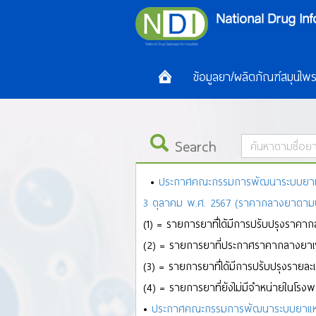
ข้อมูลยา/ผลิตภัณฑ์สมุนไพ
Search
•
ประกาศคณะกรรมการพัฒนาระบบยาแห่งช
ALL
A
B
C
D
E
F
G
H
I
J
K
L
M
N
O
3 ตุลาคม พ.ศ. 2567 (ราคากลางยาตามประก
ล
ว
ศ
ษ
ส
ห
ฬ
อ
ฮ
(1) = รายการยาที่ได้มีการปรับปรุงราคา
(2) = รายการยาที่ประกาศราคากลางยาเพิ
(3) = รายการยาที่ได้มีการปรับปรุงรายละ
(4) = รายการยาที่ยังไม่มีจำหน่ายในโรง
•
ประกาศคณะกรรมการพัฒนาระบบยาแห่งช