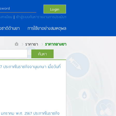
Login
งทะเบียน
|
เข้าสู่ระบบค้นหารายงานการประเมินฯ
งชาติด้านยา
การใช้ยาอย่างสมเหตุผล
ราคายา
ราคากลางยา
ค้นหา
ประกาศในราชกิจจานุเบกษา เมื่อวันที่
ณ
ด
ต
ถ ท
ธ
น
บ
ป
ผ
ฝ
พ
ฟ
ภ
ม
ย
ร
ผลการค้นหา
T
จำนวน
182
รายการ
8 มกราคม พ.ศ. 2567 ประกาศในราชกิจ