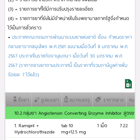
ผลการค้นหา
R
จำนวน
79
รายการ
(3) = รายการยาที่ได้มีการปรับปรุงรายละเอียด
(4) = รายการยาที่ยังไม่มีจำหน่ายในโรงพยาบาลภาครัฐจึงกำหนด
ไว้เป็นการชั่วคราว
•
ประกาศคณะกรรมการพัฒนาระบบยาแห่งชาติ เรื่อง กำหนดราคา
กลางยาจากสมุนไพร พ.ศ.2561 ลงนามเมื่อวันที่ 8 มกราคม พ.ศ.
2567 ประกาศในราชกิจจานุเบกษา เมื่อวันที่ 30 มกราคม พ.ศ.
2567 (ราคากลางยาตามประกาศนี้ เป็นราคาที่รวมภาษีมูลค่าเพิ่ม
ร้อยละ 7 ไว้แล้ว)
ชื่อยา
รูปแบบยา
ขนาดบรรจุ
ราคากลาง
หมายเ
10.2.กลุ่มยา Angiotensin Converting Enzyme Inhibitor สูตรยา
1. Ramipril +
tab 10
1 เม็ด
7.22
Hydrochlorothiazide
mg+12.5 mg