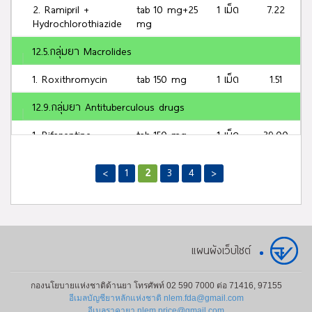
2. Ramipril +
tab 10 mg+25
1 เม็ด
7.22
Hydrochlorothiazide
mg
12.5.กลุ่มยา Macrolides
1. Roxithromycin
tab 150 mg
1 เม็ด
1.51
12.9.กลุ่มยา Antituberculous drugs
1. Rifapentine
tab 150 mg
1 เม็ด
39.00
14.1.กลุ่มยา Antiretrovirals
<
1
2
3
4
>
1. Raltegravir
tab 400 mg
1 เม็ด
121.30
potassium
2. Rilpivirine
tab 25 mg
1 เม็ด
6.42
แผนผังเว็บไซต์
3. Ritonavir
tab 100 mg
1 เม็ด
23.54
14.3.กลุ่มยาสำหรับโรคติดเชื้อไวรัสโคโรนา 2019 (COVID-19)
กองนโยบายแห่งชาติด้านยา โทรศัพท์ 02 590 7000 ต่อ 71416, 97155
อีเมลบัญชียาหลักแห่งชาติ nlem.fda@gmail.com
อีเมลราคายา nlem.price@gmail.com