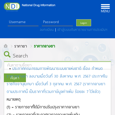
Toggle
navigation
MENU
Login
ลงทะเบียน
|
เข้าสู่ระบบค้นหารายงานการประเมินฯ
ราคายา
ราคากลางยา
Search
•
ประกาศคณะกรรมการพัฒนาระบบยาแห่งชาติ เรื่อง กำหนด
ราคากลางยา ลงนามเมื่อวันที่ 30 สิงหาคม พ.ศ. 2567 ประกาศใน
ค้นหา
ราชกิจจานุเบกษา เมื่อวันที่ 3 ตุลาคม พ.ศ. 2567 (ราคากลางยา
ALL
ตามประกาศนี้ เป็นราคาที่รวมภาษีมูลค่าเพิ่ม ร้อยละ 7 ไว้แล้ว)
A
B
C
D
E
F
G
H
I
J
K
L
M
N
O
P
Q
R
S
T
U
V
W
X
Y
Z
หมายเหตุ
ก
ข
ฃ
ค
ฅ
ฆ
ง
จ
ฉ
ช
ซ
ฌ
ญ
ฎ
ฏ
ฐ
ฑ
ฒ
ณ
ด
ต
ถ ท
ธ
น
บ
ป
(1) = รายการยาที่ได้มีการปรับปรุงราคากลางยา
ผ
ฝ
พ
ฟ
ภ
ม
ย
ร
ล
ว
ศ
ษ
ส
ห
ฬ
อ
ฮ
(2) = รายการยาที่ประกาศราคากลางยาเพิ่มเติม