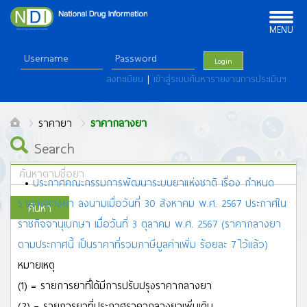
Toggle
navigation
MENU
Login
ลงทะเบียน
|
เข้าสู่ระบบค้นหารายงานการประเมินฯ
ราคายา
ราคากลางยา
Search
•
ประกาศคณะกรรมการพัฒนาระบบยาแห่งชาติ เรื่อง กำหนด
ราคากลางยา ลงนามเมื่อวันที่ 30 สิงหาคม พ.ศ. 2567 ประกาศใน
ค้นหา
ราชกิจจานุเบกษา เมื่อวันที่ 3 ตุลาคม พ.ศ. 2567 (ราคากลางยา
ALL
ตามประกาศนี้ เป็นราคาที่รวมภาษีมูลค่าเพิ่ม ร้อยละ 7 ไว้แล้ว)
A
B
C
D
E
F
G
H
I
J
K
L
M
N
O
P
Q
R
S
T
U
V
W
X
Y
Z
หมายเหตุ
ก
ข
ฃ
ค
ฅ
ฆ
ง
จ
ฉ
ช
ซ
ฌ
ญ
ฎ
ฏ
ฐ
ฑ
ฒ
ณ
ด
ต
ถ ท
ธ
น
บ
ป
(1) = รายการยาที่ได้มีการปรับปรุงราคากลางยา
ผ
ฝ
พ
ฟ
ภ
ม
ย
ร
ล
ว
ศ
ษ
ส
ห
ฬ
อ
ฮ
(2) = รายการยาที่ประกาศราคากลางยาเพิ่มเติม