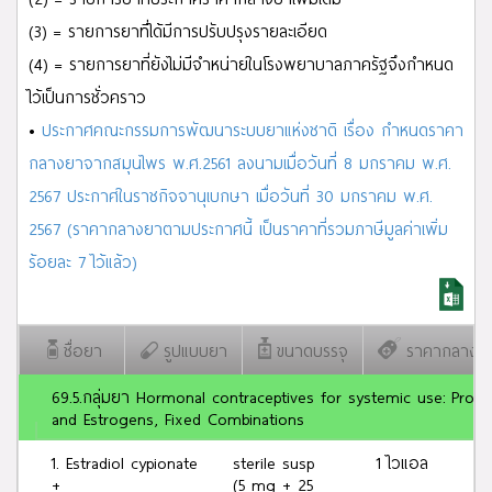
ผลการค้นหา
E
จำนวน
151
รายการ
(3) = รายการยาที่ได้มีการปรับปรุงรายละเอียด
(4) = รายการยาที่ยังไม่มีจำหน่ายในโรงพยาบาลภาครัฐจึงกำหนด
ไว้เป็นการชั่วคราว
•
ประกาศคณะกรรมการพัฒนาระบบยาแห่งชาติ เรื่อง กำหนดราคา
กลางยาจากสมุนไพร พ.ศ.2561 ลงนามเมื่อวันที่ 8 มกราคม พ.ศ.
2567 ประกาศในราชกิจจานุเบกษา เมื่อวันที่ 30 มกราคม พ.ศ.
2567 (ราคากลางยาตามประกาศนี้ เป็นราคาที่รวมภาษีมูลค่าเพิ่ม
ร้อยละ 7 ไว้แล้ว)
ชื่อยา
รูปแบบยา
ขนาดบรรจุ
ราคากลาง
69.5.กลุ่มยา Hormonal contraceptives for systemic use: Prog
and Estrogens, Fixed Combinations
1. Estradiol cypionate
sterile susp
1 ไวแอล
+
(5 mg + 25