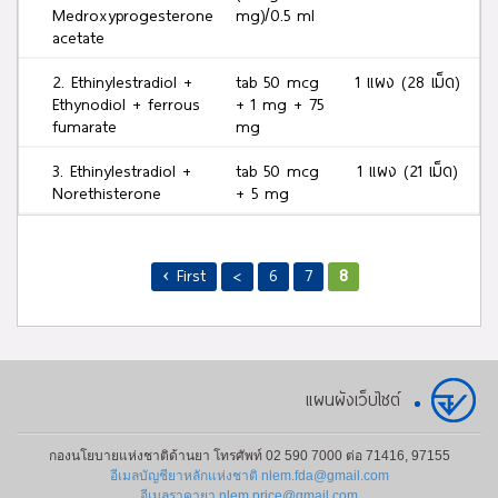
Medroxyprogesterone
mg)/0.5 ml
acetate
2. Ethinylestradiol +
tab 50 mcg
1 แผง (28 เม็ด)
Ethynodiol + ferrous
+ 1 mg + 75
fumarate
mg
3. Ethinylestradiol +
tab 50 mcg
1 แผง (21 เม็ด)
Norethisterone
+ 5 mg
4. Ethinylestradiol +
tab 50 mcg
1 แผง (21 เม็ด)
Norgestomet
+ 0.5 mg
‹ First
<
6
7
8
69.6.กลุ่มยา Hormonal contraceptives for systemic use: Pro
and estrogens, sequential preparations
1. Ethinylestradiol +
tab (40
1 แผง (22 เม็ด)
Desogestrel
mcg+25
แผนผังเว็บไซต์
mcg) 7 tab,
(30 mcg +
125 mcg) 15
กองนโยบายแห่งชาติด้านยา โทรศัพท์ 02 590 7000 ต่อ 71416, 97155
อีเมลบัญชียาหลักแห่งชาติ nlem.fda@gmail.com
tab
อีเมลราคายา nlem.price@gmail.com