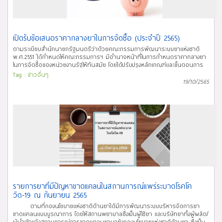
เพื่อโปรดเข้าร่วมการประชุม ตามวัน เวลา และสถานที่ข้างต้น หรือประชุมผ่านทาง
เศรษฐศาสตร์สาธารณสุขจะเป็นผู้ทำการคัดเลือกและตอบกลับท่าน เมื่อได้รับ
โปรแกรมฯ ด้วย จะเป็นพระคุณ หมายเหตุ: จำกัดผู้เข้าร่วมประชุมผ่านสื่อ
รายการยาที่ต้องทำการประเมินจากคณะอนุกรรมการพัฒนาบัญชียาหลักแห่ง
อิเล็กทรอนิกส์ จำนวน 1 ท่าน/หน่วยงาน และจำกัดผู้เข้าร่วมประชุม ณ สำนักงาน
ชาติ” ติดต่อสอบถามเพิ่มเติม โทร 02-590-7155 จำนวนผู้เข้าชม
คณะกรรมการอาหารและยา จำนวน 1 ท่าน/หน่วยงาน จำนวนผู้เข้าชม
เปิดรับข้อเสนอราคากลางยาในการจัดซื้อ (ประจำปี 2565)
ตามระเบียบสำนักนายกรัฐมนตรีว่าด้วยคณะกรรมการพัฒนาระบบยาแห่งชาติ
พ.ศ.2551 ได้กำหนดให้คณะกรรมการฯ มีอำนาจหน้าที่ในการกำหนดราคากลางยา
ในการจัดซื้อของหน่วยงานรัฐให้ทันสมัย โดยได้ปรับปรุงหลักเกณฑ์และขั้นตอนการ
กำหนดราคากลางยาขึ้นใหม่ และคณะกรรมการฯ ได้มอบหมายให้คณะอนุกรรมการ
Tag :
ข่าวอื่นๆ
พิจารณากำหนดราคากลางยาพิจารณาดำเนินการ โดยอนุกรรมการฯ มีมติเร่ง
19/10/2565
ทบทวนและปรับปรุงราคากลางยาที่หน่วยงานรัฐมีปัญหาในการจัดซื้อภายใน 1 ปีที่
ผ่านมา ตามประกาศคณะกรรมการพัฒนาระบบยาแห่งชาติ เรื่อง กำหนดราคา
กลางยา ลงวันที่ 6 มิถุนายน 2565 (รายละเอียดปรากฏตามเว็บไซต์
http://ndi.fda.moph.go.th/ndi_news_detail/index/293) เพื่อให้การพิจารณา
กำหนดราคากลางยาที่มีปัญหาจัดซื้อของรัฐเป็นไปอย่างมีประสิทธิภาพ คณะอนุกร
รมการฯ จึงเปิดรับข้อเสนอราคากลางยาในการจัดซื้อเฉพาะที่ท่านไม่สามารถ
จำหน่ายได้ โดยส่งแบบสำรวจราคากลางยาปัญหาจัดซื้อตามประกาศฯ ตาม QR
Code ที่ระบุในไฟล์แนบ ภายในวันที่ 25 ตุลาคม 2565 ทั้งนี้ หากผู้รับอนุญาตไม่
สามารถจำหน่ายยาตามราคากลางที่คณะกรรมการพัฒนาระบบยาแห่งชาติ
กำหนด ให้ผู้รับอนุญาตแจ้งกองนโยบายแห่งชาติด้านยาล่วงหน้าอย่างน้อย 3 เดือน
จึงเรียนมาเพื่อโปรดทราบ และส่งแบบสำรวจราคากลางยา
ปัญหาจัดซื้อ ตามประกาศฯ ภายในระยะเวลาที่กำหนดด้วย จะเป็นพระคุณ
รายการยาที่มีปัญหาขาดแคลนในสถานการณ์แพร่ระบาดโรคโค
วิด-19 ณ กันยายน 2565
ตามที่กองนโยบายแห่งชาติด้านยาได้มีการพัฒนาระบบบริหารจัดการยา
ขาดแคลนแบบบูรณาการ โดยให้สถานพยาบาลซึ่งเป็นผู้ใช้ยา และบริษัทยาทั้งผู้ผลิต/
ผู้นำเข้าแจ้งสถานการณ์การขาดแคลนยามายังกองนโยบายแห่งชาติด้านยา ซึ่งเป็น