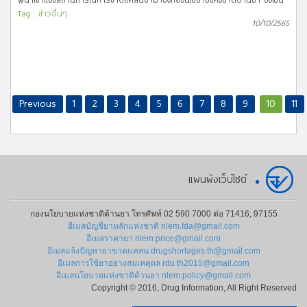
หน่วยงานในการประสาน รับเรื่อง ตรวจสอบข้อมูล พิจารณาแนวทางแก้ไข
Tag :
ข่าวอื่นๆ
ประชาสัมพันธ์ พร้อมทั้งติดตามและเฝ้าระวังปัญหาการขาดแคลนยาในประเทศ
10/10/2565
ในการนี้ กองนโยบายแห่งชาติด้านยา จึงขอประชาสัมพันธ์
รายการยาที่มีปัญหาขาดแคลนในสถานการณ์แพร่ระบาดโรคโควิด-19 ณ กันยายน
2565 จำนวน 37 รายการ เป็นรายการการยาที่อยู่ในสถานะยังขาดแคลน
(Currently in shortage) จำนวน 14 รายการ เป็นรายการยาที่อยู่ในสถานะแก้ไข
เสร็จแล้ว (Resolved) จำนวน 22 รายการ และ อื่นๆ 1 รายการ ยาขาดแคลนที่
ประชาสัมพันธ์บนเว็บไซต์ หมายถึง ยาที่มีความจำเป็นและส่งผลกระทบต่อระบบ
สาธารณสุข ซึ่งปัจจุบันปริมาณ Supply ไม่เพียงพอต่อความต้องการใช้ยาและ/หรือ
Previous
1
2
3
4
5
6
7
8
9
10
11
ไม่สามารถคาดการณ์ระยะเวลาในการกลับมาจำหน่ายเป็นปกติได้ สาเหตุการ
ขาดแคลน (Shortage Reasons) ที่แสดงผลบนเว็บไซต์ ได้แก่ (1)
ปรับปรุง/แก้ไขทะเบียน/GMP (2) ขาดวัตถุดิบทางยา (3)
บริษัทยกเลิกการผลิต/นำเข้า (4) มีปัญหาด้านการขนส่ง (5) ปริมาณ
ความต้องการใช้ยาเพิ่มมากขึ้น (6) เรียกเก็บยาคืนจากท้องตลาด (7) อื่นๆ
แผนผังเว็บไซต์
กองนโยบายแห่งชาติด้านยา โทรศัพท์ 02 590 7000 ต่อ 71416, 97155
อีเมลบัญชียาหลักแห่งชาติ nlem.fda@gmail.com
อีเมลราคายา nlem.price@gmail.com
อีเมลแจ้งปัญหายาขาดแคลน drugshortages.th@gmail.com
อีเมลการใช้ยาอย่างสมเหตุผล rdu.th2015@gmail.com
อีเมลนโยบายแห่งชาติด้านยา nlem.policy@gmail.com
Copyright © 2016, Drug Information, All Right Reserved