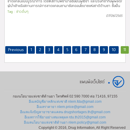
ขาดแคลนแบบบูรณาการ โดยให้สถานพยาบาลซึ่งเป็นผู้ใช้ยา และบริษัทยาทั้งผู้ผลิต/
ลำดับที่ 4 - 11, รายการยาในกลุ่มที่ 83 กลุ่มยา Anti-Diarrheal Drugs, รายการ
ผู้นำเข้าแจ้งสถานการณ์การขาดแคลนยามายังกองนโยบายแห่งชาติด้านยา ซึ่งเป็น
ยาในกลุ่มที่ 84 กลุ่มยา Cough suppressants ลำดับที่ 2 – 3 รายการยาในกลุ่ม
หน่วยงานในการประสาน รับเรื่อง ตรวจสอบข้อมูล พิจารณาแนวทางแก้ไข
ที่ 85 กลุ่มยา Mucolytics, รายการยาในกลุ่มที่ 86 กลุ่มยา Lung surfactants
Tag :
ข่าวอื่นๆ
ประชาสัมพันธ์ พร้อมทั้งติดตามและเฝ้าระวังปัญหาการขาดแคลนยาในประเทศ
07/06/2565
และรายการยาในกลุ่มที่ 87 Drugs used in poisoning and toxicology ดังปรากฏ
ในการนี้ กองนโยบายแห่งชาติด้านยา จึงขอประชาสัมพันธ์
ตามที่แนบท้ายประกาศฯ ฉบับนี้ สำหรับรายการยาอื่นๆ ยังอยู่ในระหว่างขั้นตอน
รายการยาที่มีปัญหาขาดแคลนในสถานการณ์แพร่ระบาดโรคโควิด-19 ณ
การพิจารณาปรับปรุงราคากลางยา ตามหลักเกณฑ์และขั้นตอนการกำหนดราคา
พฤษภาคม 2565 จำนวน 31 รายการ เป็นรายการการยาที่อยู่ในสถานะยัง
กลางยาที่คณะกรรมการฯ กำหนด
ขาดแคลน (Currently in shortage) จำนวน 13 รายการ เป็นรายการยาที่อยู่ใน
สถานะแก้ไขเสร็จแล้ว (Resolved) 16 จำนวน รายการ และ อื่นๆ 2 รายการ ยา
ขาดแคลนที่ประชาสัมพันธ์บนเว็บไซต์ หมายถึง ยาที่มีความจำเป็นและส่งผลกระทบ
ต่อระบบสาธารณสุข ซึ่งปัจจุบันปริมาณ Supply ไม่เพียงพอต่อความต้องการใช้ยา
Previous
1
2
3
4
5
6
7
8
9
10
11
และ/หรือไม่สามารถคาดการณ์ระยะเวลาในการกลับมาจำหน่ายเป็นปกติได้ สาเหตุ
การขาดแคลน (Shortage Reasons) ที่แสดงผลบนเว็บไซต์ ได้แก่
(1) ปรับปรุง/แก้ไขทะเบียน/GMP (2) ขาดวัตถุดิบทางยา (3)
บริษัทยกเลิกการผลิต/นำเข้า (4) มีปัญหาด้านการขนส่ง (5) ปริมาณ
ความต้องการใช้ยาเพิ่มมากขึ้น (6) เรียกเก็บยาคืนจากท้องตลาด (7) อื่นๆ
แผนผังเว็บไซต์
กองนโยบายแห่งชาติด้านยา โทรศัพท์ 02 590 7000 ต่อ 71416, 97155
อีเมลบัญชียาหลักแห่งชาติ nlem.fda@gmail.com
อีเมลราคายา nlem.price@gmail.com
อีเมลแจ้งปัญหายาขาดแคลน drugshortages.th@gmail.com
อีเมลการใช้ยาอย่างสมเหตุผล rdu.th2015@gmail.com
อีเมลนโยบายแห่งชาติด้านยา nlem.policy@gmail.com
Copyright © 2016, Drug Information, All Right Reserved