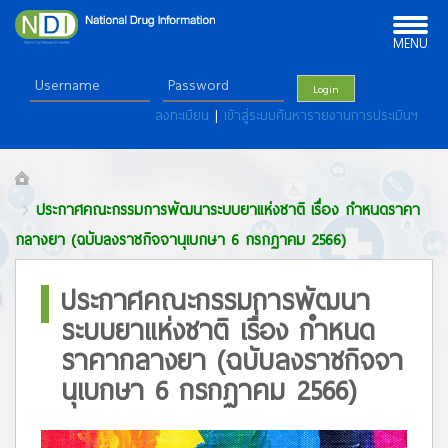
Toggle
navigation
MENU
Login
ลงทะเบียน
|
เข้าสู่ระบบค้นหารายงานการประเมินฯ
ประกาศคณะกรรมการพัฒนาระบบยาแห่งชาติ เรื่อง กำหนดราคา
กลางยา (ฉบับลงราชกิจจานุเบกษา 6 กรกฏาคม 2566)
ประกาศคณะกรรมการพัฒนา
ระบบยาแห่งชาติ เรื่อง กำหนด
ราคากลางยา (ฉบับลงราชกิจจา
นุเบกษา 6 กรกฏาคม 2566)