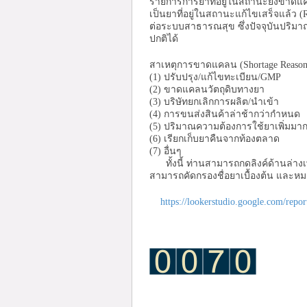
รายการการยาที่อยู่ในสถานะยังขาดแคล
เป็นยาที่อยู่ในสถานะแก้ไขเสร็จแล้ว
ต่อระบบสาธารณสุข ซึ่งปัจจุบันปริม
ปกติได้
สาเหตุการขาดแคลน (Shortage Rea
(1) ปรับปรุง/แก้ไขทะเบี
(2) ขาดแคลนวัตถุดิบทางยา
(3) บริษัทยกเลิกการผลิต/นำเข
(4) การขนส่งสินค้าล่าช้ากว่ากำหนด
(5) ปริมาณความต้องการใช้ยาเพิ่ม
(6) เรียกเก็บยาคืนจากท้องตลาด
(7) อื่นๆ
ทั้งนี้ ท่านสามารถกดลิงค์ด้านล่า
สามารถคัดกรองชื่อยาเบื้องต้น แล
https://lookerstudio.google.com/re