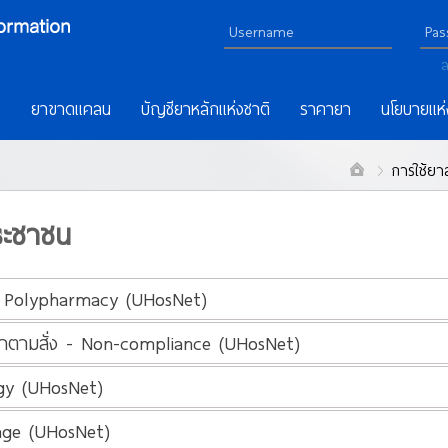
ล
ร
ยาขาดแคลน
บัญชียาหลักแห่งชาติ
ราคายา
นโยบายแห่
การใช้ยา
ประชาชน
 - Polypharmacy (UHosNet)
้ยาตามสั่ง - Non-compliance (UHosNet)
rgy (UHosNet)
age (UHosNet)