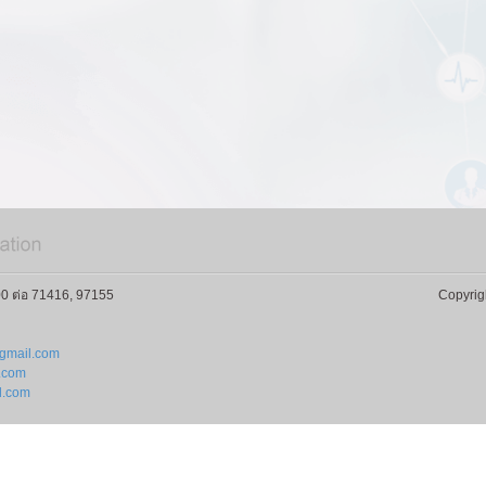
0 ต่อ 71416, 97155
Copyrig
gmail.com
l.com
l.com