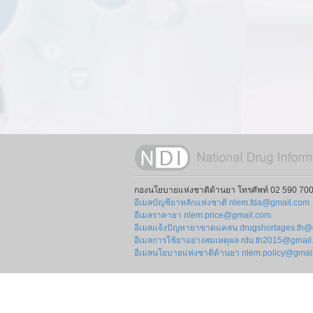
กองนโยบายแห่งชาติด้านยา โทรศัพท์ 02 590 700
อีเมลบัญชียาหลักแห่งชาติ nlem.fda@gmail.com
อีเมลราคายา nlem.price@gmail.com
อีเมลแจ้งปัญหายาขาดแคลน drugshortages.th@
อีเมลการใช้ยาอย่างสมเหตุผล rdu.th2015@gmai
อีเมลนโยบายแห่งชาติด้านยา nlem.policy@gmai