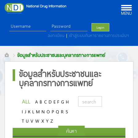
Toggle
navigation
MENU
Login
ลงทะเบียน
|
เข้าสู่ระบบค้นหารายงานการประเมินฯ
ข้อมูลสำหรับประชาชนและบุคลากรทางการแพทย์
ข้อมูลสำหรับประชาชนและ
บุคลากรทางการแพทย์
ALL
A
B
C
D
E
F
G
H
I
J
K
L
M
N
O
P
Q
R
S
T
U
V
W
X
Y
Z
ค้นหา