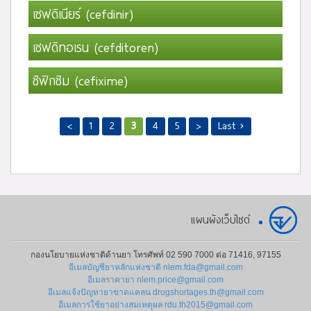
เซฟดิเนียร์ (cefdinir)
เซฟดิทอเรน (cefditoren)
ซิฟิกซิม (cefixime)
<
1
2
3
4
5
>
Last ›
แผนผังเว็บไซต์
กองนโยบายแห่งชาติด้านยา โทรศัพท์ 02 590 7000 ต่อ 71416, 97155
อีเมลบัญชียาหลักแห่งชาติ nlem.fda@gmail.com
อีเมลราคายา nlem.price@gmail.com
อีเมลแจ้งปัญหายาขาดแคลน drugshortages.th@gmail.com
อีเมลการใช้ยาอย่างสมเหตุผล rdu.th2015@gmail.com