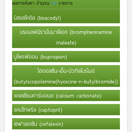
ผลการค้นหา
จำนวน
188
รายการ
บิสแซโคดิล (bisacodyl)
บรอมเฟนิรามีนมาลีเอต (brompheniramine
maleate)
บูโพรพิออน (bupropion)
ไฮออสซีน-เอ็น-บิวทิลโบรไมด์
(butylscopolamine(hyoscine-n-butylbromide))
แคลเซียมคาร์บอเนต (calcium carbonate)
แคปโทพริล (captopril)
เซฟาเลกซิน (cefalexin)