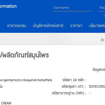
ล
ร
ยาขาดแคลน
บัญชียาหลักแห่งชาติ
ราคายา
นโยบายแห่
า/ผลิตภัณฑ์สมุนไพร
ข้อมูลทะ
+gentamicin+clioquinol+tolnaftate
รหัสยา 24 หลัก :
ีม
รหัสกลุ่มยา ATC :
D07XC010
รหัสยามาตรฐาน (TMT) :
-
 CREAM