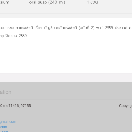
esium
oral susp (240 ml)
1 ขวด
นาระบบยาแห่งชาติ เรื่อง บัญชียาหลักแห่งชาติ (ฉบับที่ 2) พ.ศ. 2559 ประกาศ ณ
0 พฤศจิกายน 2559
0 ต่อ 71416, 97155
Copyrig
gmail.com
l.com