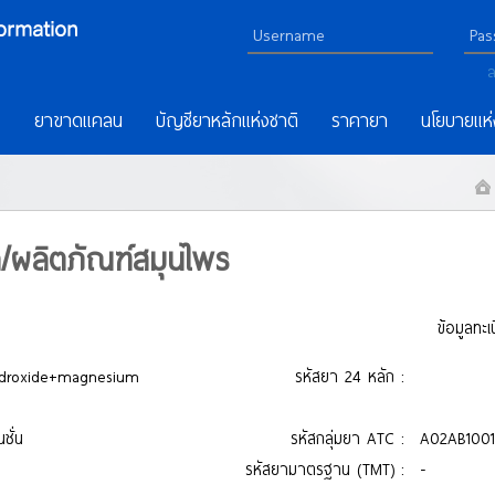
ล
ร
ยาขาดแคลน
บัญชียาหลักแห่งชาติ
ราคายา
นโยบายแห่
า/ผลิตภัณฑ์สมุนไพร
ข้อมูลทะ
ydroxide+magnesium
รหัสยา 24 หลัก :
ชั่น
รหัสกลุ่มยา ATC :
A02AB1001
รหัสยามาตรฐาน (TMT) :
-