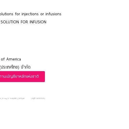
lutions for injections or infusions
SOLUTION FOR INFUSION
 of America
(ประเทศไทย) จำกัด
นะบัญชียาหลักแห่งชาติ
RA_10 mg_1C 9-68(NBC)_ฉลาก.pdf
(อนุมัติ 26/05/2025)