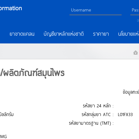
ล
ร
ยาขาดแคลน
บัญชียาหลักแห่งชาติ
ราคายา
นโยบายแห่
า/ผลิตภัณฑ์สมุนไพร
ข้อมูลทะ
รหัสยา 24 หลัก :
ิลลิกรัม
รหัสกลุ่มยา ATC :
L01FX33
รหัสยามาตรฐาน (TMT) :
0 MG