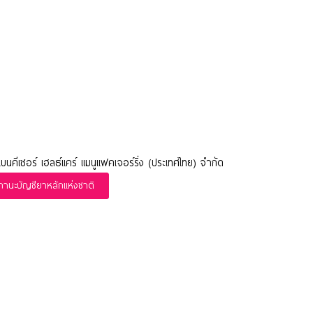
 เบนคีเซอร์ เฮลธ์แคร์ แมนูแฟคเจอร์ริ่ง (ประเทศไทย) จำกัด
นะบัญชียาหลักแห่งชาติ