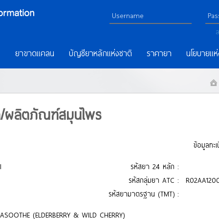
ล
ร
ยาขาดแคลน
บัญชียาหลักแห่งชาติ
ราคายา
นโยบายแห่
า/ผลิตภัณฑ์สมุนไพร
ข้อมูลทะ
l
รหัสยา 24 หลัก :
รหัสกลุ่มยา ATC :
R02AA120
รหัสยามาตรฐาน (TMT) :
TASOOTHE (ELDERBERRY & WILD CHERRY)