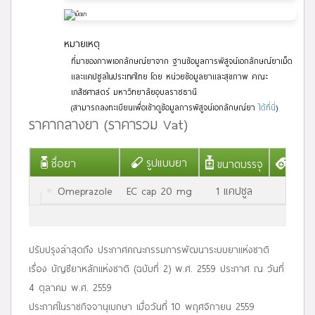
หมายเหตุ
ที่มาของภาพเอกลักษณ์ยาจาก ฐานข้อมูลการพิสูจน์เอกลักษณ์ยาเม็ด
และแคปซูลในประเทศไทย โดย หน่วยข้อมูลยาและสุขภาพ คณะ
เภสัชศาสตร์ มหาวิทยาลัยอุบลราชธานี
(สามารถลงทะเบียนเพื่อเข้าดูข้อมูลการพิสูจน์เอกลักษณ์ยา
ได้ที่นี่
)
ราคากลางยา (ราคารวม Vat)
รูปแบบยา
ชื่อยา
ขนาดบรรจุ
ราค
Omeprazole
EC cap 20 mg
1 แคปซูล
0.6
ปรับปรุงล่าสุดถึง ประกาศคณะกรรมการพัฒนาระบบยาแห่งชาติ
เรื่อง บัญชียาหลักแห่งชาติ (ฉบับที่ 2) พ.ศ. 2559 ประกาศ ณ วันที่
4 ตุลาคม พ.ศ. 2559
ประกาศในราชกิจจานุเบกษา เมื่อวันที่ 10 พฤศจิกายน 2559