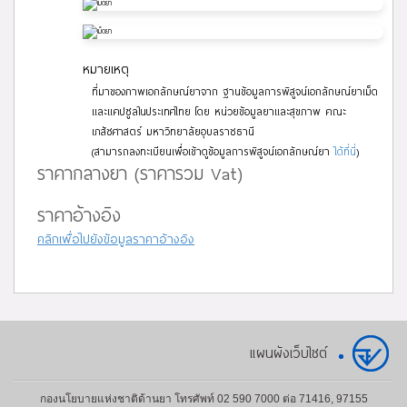
หมายเหตุ
ที่มาของภาพเอกลักษณ์ยาจาก ฐานข้อมูลการพิสูจน์เอกลักษณ์ยาเม็ด
และแคปซูลในประเทศไทย โดย หน่วยข้อมูลยาและสุขภาพ คณะ
เภสัชศาสตร์ มหาวิทยาลัยอุบลราชธานี
(สามารถลงทะเบียนเพื่อเข้าดูข้อมูลการพิสูจน์เอกลักษณ์ยา
ได้ที่นี่
)
ราคากลางยา (ราคารวม Vat)
ราคาอ้างอิง
คลิกเพื่อไปยังข้อมูลราคาอ้างอิง
แผนผังเว็บไซต์
กองนโยบายแห่งชาติด้านยา โทรศัพท์ 02 590 7000 ต่อ 71416, 97155